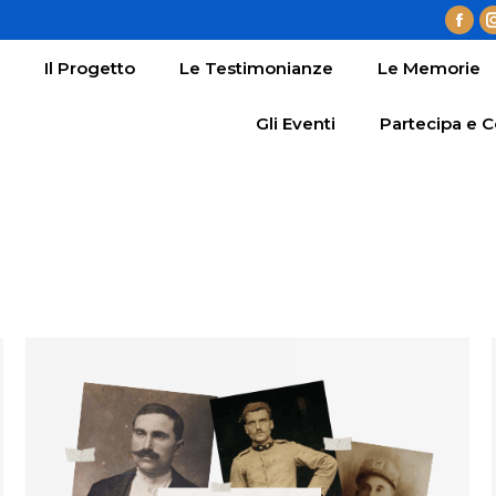
Fac
Il Progetto
Le Testimoni
pag
Il Progetto
Le Testimonianze
Le Memorie
Le Stanze della Memoria
Gli E
ope
in
Gli Eventi
Partecipa e C
ne
win