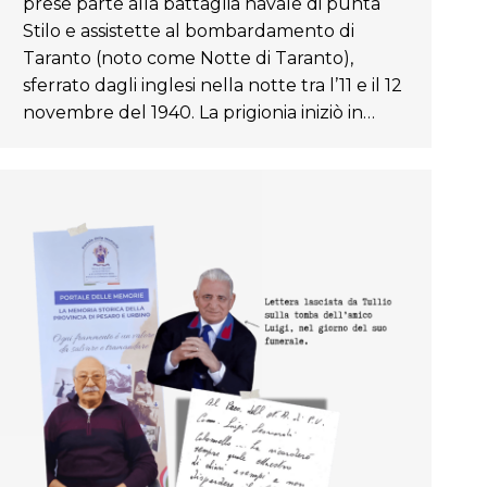
prese parte alla battaglia navale di punta
Stilo e assistette al bombardamento di
Taranto (noto come Notte di Taranto),
sferrato dagli inglesi nella notte tra l’11 e il 12
novembre del 1940. La prigionia iniziò in…