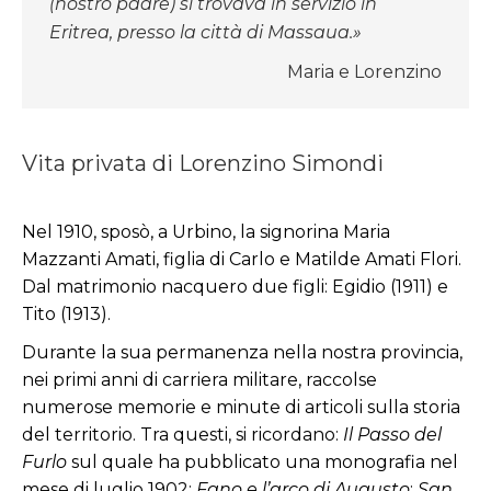
(nostro padre) si trovava in servizio in
Eritrea, presso la città di Massaua.»
Maria e Lorenzino
Vita privata di Lorenzino Simondi
Nel 1910, sposò, a Urbino, la signorina Maria
Mazzanti Amati, figlia di Carlo e Matilde Amati Flori.
Dal matrimonio nacquero due figli: Egidio (1911) e
Tito (1913).
Durante la sua permanenza nella nostra provincia,
nei primi anni di carriera militare, raccolse
numerose memorie e minute di articoli sulla storia
del territorio. Tra questi, si ricordano:
Il Passo del
Furlo
sul quale ha pubblicato una monografia nel
mese di luglio 1902;
Fano e l’arco di Augusto
;
San