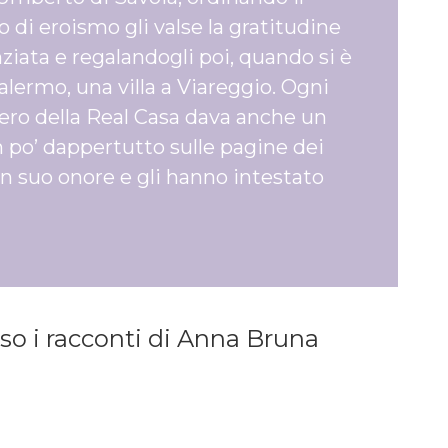
o di eroismo gli valse la gratitudine
ziata e regalandogli poi, quando si è
lermo, una villa a Viareggio. Ogni
cifero della Real Casa dava anche un
n po’ dappertutto sulle pagine dei
 in suo onore e gli hanno intestato
rso i racconti di Anna Bruna