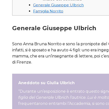
Generale Giuseppe Ulbrich
Famiglia Norrito
Generale Giuseppe Ulbrich
Sono Anna Bruna Norrito e sono la pronipote del 
infatti, si è sposato e ha avuto 4 figli: uno era i
mamma, che era un’insegnante di lettere, poi c’era l
di Firenze.
Aneddoto su Giulia Ulbrich
“Durante un’esposizione è entrato questo sign
figlia del Generale Ulbrich l’autrice. Lui è mol
frequentarono entrambi l’Accademia, si sono con