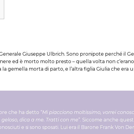
Generale Giuseppe Ulbrich. Sono pronipote perché il Gen
ngegnere ed è morto molto presto – quella volta non c’era
a gemella morta di parto, e l’altra figlia Giulia che era u
ore che ha detto “
Mi piacciono moltissimo, vorrei conosc
to geloso, dica a me. Tratti con me
”. Siccome anche questo
osciuti e si sono sposati. Lui era il Barone Frank Von De