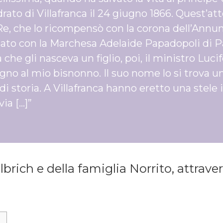
rato di Villafranca il 24 giugno 1866. Quest’att
Re, che lo ricompensò con la corona dell’Annun
ato con la Marchesa Adelaide Papadopoli di Pa
a che gli nasceva un figlio, poi, il ministro Lu
gno al mio bisnonno. Il suo nome lo si trova u
i di storia. A Villafranca hanno eretto una stele
via […]”
lbrich e della famiglia Norrito, attrave