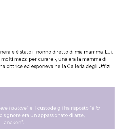
erale è stato il nonno diretto di mia mamma. Lui,
no molti mezzi per curare -, una era la mamma di
na pittrice ed esponeva nella Galleria degli Uffizi
ere l’autore
” e il custode gli ha risposto “
è la
 signore era un appassionato di arte,
r Lancken”.