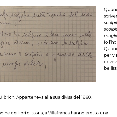
Quand
scrive
scolpi
scolp
moglie
Io l’h
Quando
per vi
dovev
bellis
lbrich. Apparteneva alla sua divisa del 1860.
ine dei libri di storia, a Villafranca hanno eretto una