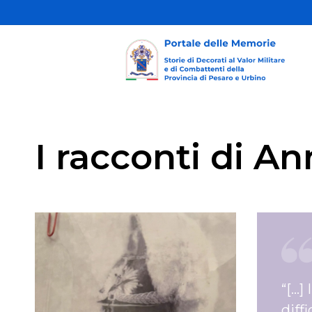
I racconti di A
“[…]
diff