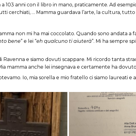
103 anni con il libro in mano, praticamente. Ad esempio, 
tutti cerchiati, … Mamma guardava l’arte, la cultura, tutto 
 mamma non mi ha mai coccolato. Quando sono andata a fa
nto bene
” e lei “
eh qualcuno ti aiuterà
”. Mi ha sempre sp
 Ravenna e siamo dovuti scappare. Mi ricordo tanta strada 
 Mia mamma anche lei insegnava e certamente ha dovuto
evamo. Io, mia sorella e mio fratello ci siamo laureati e a