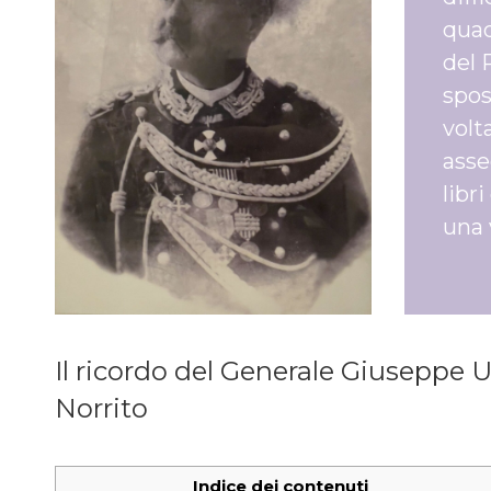
quad
del 
spos
volt
asse
libr
una 
Il ricordo del Generale Giuseppe U
Norrito
Indice dei contenuti