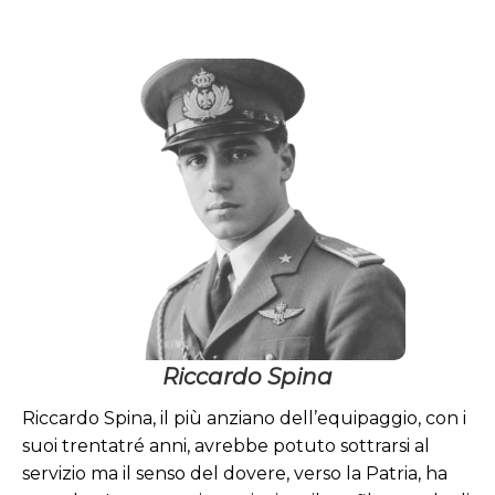
Riccardo
Spina
Serg. Mag. – 2°
Pilota
Medaglia d’Argento al Valor
Militare
Riccardo Spina
Riccardo Spina, il più anziano dell’equipaggio, con i
suoi trentatré anni, avrebbe potuto sottrarsi al
servizio ma il senso del dovere, verso la Patria, ha