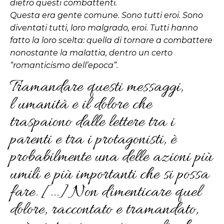
dietro questi combattenti.
Questa era gente comune. Sono tutti eroi. Sono
diventati tutti, loro malgrado, eroi. Tutti hanno
fatto la loro scelta: quella di tornare a combattere
nonostante la malattia, dentro un certo
“romanticismo dell’epoca”.
Tramandare questi messaggi,
l’umanità e il dolore che
traspaiono dalle lettere tra i
parenti e tra i protagonisti, è
probabilmente una delle azioni più
umili e più importanti che si possa
fare. [...] Non dimenticare quel
dolore, raccontato e tramandato,