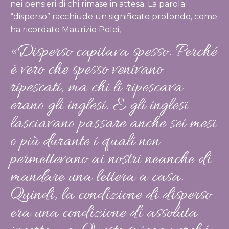
nei pensieri di chi rimase in attesa. La parola
“disperso” racchiude un significato profondo, come
ha ricordato Maurizio Polei,
«Disperso capitava spesso. Perché
è vero che spesso venivano
ripescati, ma chi li ripescava
erano gli inglesi. E gli inglesi
lasciavano passare anche sei mesi
o più durante i quali non
permettevano ai nostri neanche di
mandare una lettera a casa.
Quindi, la condizione di disperso
era una condizione di assoluta