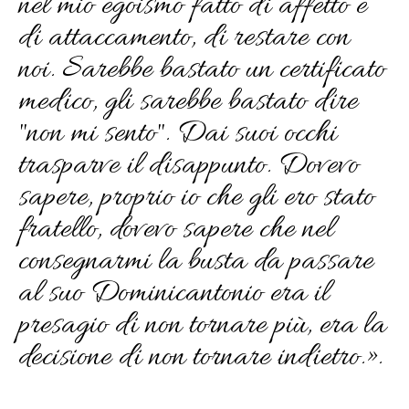
nel mio egoismo fatto di affetto e
di attaccamento, di restare con
noi. Sarebbe bastato un certificato
medico, gli sarebbe bastato dire
"non mi sento". Dai suoi occhi
trasparve il disappunto. Dovevo
sapere, proprio io che gli ero stato
fratello, dovevo sapere che nel
consegnarmi la busta da passare
al suo Dominicantonio era il
presagio di non tornare più, era la
decisione di non tornare indietro.».